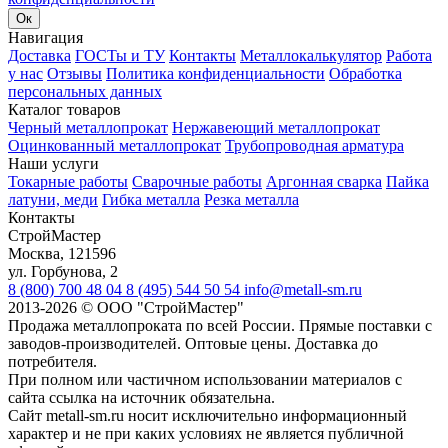
Ок
Навигация
Доставка
ГОСТы и ТУ
Контакты
Металлокалькулятор
Работа
у нас
Отзывы
Политика конфиденциальности
Обработка
персональных данных
Каталог товаров
Черный металлопрокат
Нержавеющий металлопрокат
Оцинкованный металлопрокат
Трубопроводная арматура
Наши услуги
Токарные работы
Сварочные работы
Аргонная сварка
Пайка
латуни, меди
Гибка металла
Резка металла
Контакты
СтройМастер
Москва
,
121596
ул. Горбунова, 2
8 (800) 700 48 04
8 (495) 544 50 54
info@metall-sm.ru
2013-2026
©
ООО "СтройМастер"
Продажа металлопроката по всей России. Прямые поставки с
заводов-производителей. Оптовые цены. Доставка до
потребителя.
При полном или частичном использовании материалов с
сайта ссылка на источник обязательна.
Сайт metall-sm.ru носит исключительно информационный
характер и не при каких условиях не является публичной