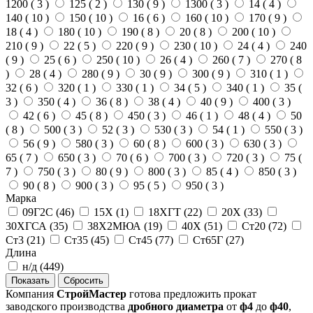
1200 (
3
)
125 (
2
)
130 (
9
)
1300 (
3
)
14 (
4
)
140 (
10
)
150 (
10
)
16 (
6
)
160 (
10
)
170 (
9
)
18 (
4
)
180 (
10
)
190 (
8
)
20 (
8
)
200 (
10
)
210 (
9
)
22 (
5
)
220 (
9
)
230 (
10
)
24 (
4
)
240
(
9
)
25 (
6
)
250 (
10
)
26 (
4
)
260 (
7
)
270 (
8
)
28 (
4
)
280 (
9
)
30 (
9
)
300 (
9
)
310 (
1
)
32 (
6
)
320 (
1
)
330 (
1
)
34 (
5
)
340 (
1
)
35 (
3
)
350 (
4
)
36 (
8
)
38 (
4
)
40 (
9
)
400 (
3
)
42 (
6
)
45 (
8
)
450 (
3
)
46 (
1
)
48 (
4
)
50
(
8
)
500 (
3
)
52 (
3
)
530 (
3
)
54 (
1
)
550 (
3
)
56 (
9
)
580 (
3
)
60 (
8
)
600 (
3
)
630 (
3
)
65 (
7
)
650 (
3
)
70 (
6
)
700 (
3
)
720 (
3
)
75 (
7
)
750 (
3
)
80 (
9
)
800 (
3
)
85 (
4
)
850 (
3
)
90 (
8
)
900 (
3
)
95 (
5
)
950 (
3
)
Марка
09Г2С (
46
)
15Х (
1
)
18ХГТ (
22
)
20Х (
33
)
30ХГСА (
35
)
38Х2МЮА (
19
)
40Х (
51
)
Ст20 (
72
)
Ст3 (
21
)
Ст35 (
45
)
Ст45 (
77
)
Ст65Г (
27
)
Длина
н/д (
449
)
Компания
СтройМастер
готова предложить прокат
заводского производства
дробного диаметра
от
ф4
до
ф40
,