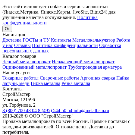
Этот сайт использует cookies и сервисы аналитики
(Яндекс.Метрика, Яндекс.Карты, JivoSite, Bitrix24) для
улучшения качества обслуживания.
Политика
конфиденциальности
Ок
Навигация
Доставка
ГОСТы и ТУ
Контакты
Металлокалькулятор
Работа
у нас
Отзывы
Политика конфиденциальности
Обработка
персональных данных
Каталог товаров
Черный металлопрокат
Нержавеющий металлопрокат
Оцинкованный металлопрокат
Трубопроводная арматура
Наши услуги
Токарные работы
Сварочные работы
Аргонная сварка
Пайка
латуни, меди
Гибка металла
Резка металла
Контакты
СтройМастер
Москва
,
121596
ул. Горбунова, 2
8 (800) 700 48 04
8 (495) 544 50 54
info@metall-sm.ru
2013-2026
©
ООО "СтройМастер"
Продажа металлопроката по всей России. Прямые поставки с
заводов-производителей. Оптовые цены. Доставка до
потребителя.