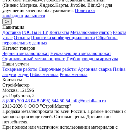
(Яндекс.Метрика, Яндекс.Карты, JivoSite, Bitrix24) для
улучшения качества обслуживания.
Политика
конфиденциальности
Ок
Навигация
Доставка
ГОСТы и ТУ
Контакты
Металлокалькулятор
Работа
у нас
Отзывы
Политика конфиденциальности
Обработка
персональных данных
Каталог товаров
Черный металлопрокат
Нержавеющий металлопрокат
Оцинкованный металлопрокат
Трубопроводная арматура
Наши услуги
Токарные работы
Сварочные работы
Аргонная сварка
Пайка
латуни, меди
Гибка металла
Резка металла
Контакты
СтройМастер
Москва
,
121596
ул. Горбунова, 2
8 (800) 700 48 04
8 (495) 544 50 54
info@metall-sm.ru
2013-2026
©
ООО "СтройМастер"
Продажа металлопроката по всей России. Прямые поставки с
заводов-производителей. Оптовые цены. Доставка до
потребителя.
При полном или частичном использовании материалов с