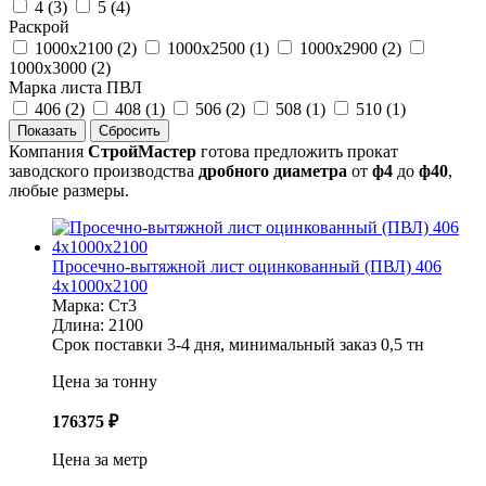
4 (
3
)
5 (
4
)
Раскрой
1000х2100 (
2
)
1000х2500 (
1
)
1000х2900 (
2
)
1000х3000 (
2
)
Марка листа ПВЛ
406 (
2
)
408 (
1
)
506 (
2
)
508 (
1
)
510 (
1
)
Компания
СтройМастер
готова предложить прокат
заводского производства
дробного диаметра
от
ф4
до
ф40
,
любые размеры.
Просечно-вытяжной лист оцинкованный (ПВЛ) 406
4х1000х2100
Марка:
Ст3
Длина:
2100
Срок поставки 3-4 дня, минимальный заказ 0,5 тн
Цена за тонну
176375
₽
Цена за метр