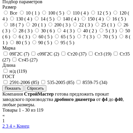
Подбор параметров
Размер
Все
10 (
1
)
100 (
5
)
110 (
4
)
12 (
5
)
120 (
4
)
130 (
4
)
14 (
5
)
140 (
4
)
150 (
4
)
16 (
5
)
18 (
7
)
20 (
1
)
200 (
3
)
22 (
3
)
25 (
1
)
26
(
3
)
28 (
3
)
30 (
6
)
4 (
3
)
40 (
2
)
5 (
3
)
50
(
6
)
6 (
3
)
60 (
5
)
65 (
5
)
7 (
3
)
70 (
5
)
8 (
1
)
80 (
5
)
90 (
5
)
95 (
5
)
Марка
09Г2С (
7
)
с09Г2С (
2
)
Ст20 (
37
)
Ст3 (
19
)
Ст35
(
27
)
Ст45 (
27
)
Длина
н/д (
119
)
ГОСТ
2591-2006 (
85
)
535-2005 (
85
)
8559-75 (
34
)
Компания
СтройМастер
готова предложить прокат
заводского производства
дробного диаметра
от
ф4
до
ф40
,
любые размеры.
Товары 1 - 30 из 119
«
1
2
3
4
»
Конец