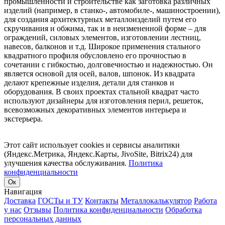
промышленности и строительстве как заготовка различных
изделий (например, в станко-, автомобиле-, машиностроении),
для создания архитектурных металлоизделий путем его
скручивания и обжима, так и в неизмененной форме – для
ограждений, силовых элементов, изготовлении лестниц,
навесов, балконов и т.д. Широкое применения стального
квадратного профиля обусловлено его прочностью в
сочетании с гибкостью, долговечностью и надежностью. Он
является основой для осей, валов, шпонок. Из квадрата
делают крепежные изделия, детали для станков и
оборудования. В своих проектах стальной квадрат часто
используют дизайнеры для изготовления перил, решеток,
всевозможных декоративных элементов интерьера и
экстерьера.
Этот сайт использует cookies и сервисы аналитики
(Яндекс.Метрика, Яндекс.Карты, JivoSite, Bitrix24) для
улучшения качества обслуживания.
Политика
конфиденциальности
Ок
Навигация
Доставка
ГОСТы и ТУ
Контакты
Металлокалькулятор
Работа
у нас
Отзывы
Политика конфиденциальности
Обработка
персональных данных