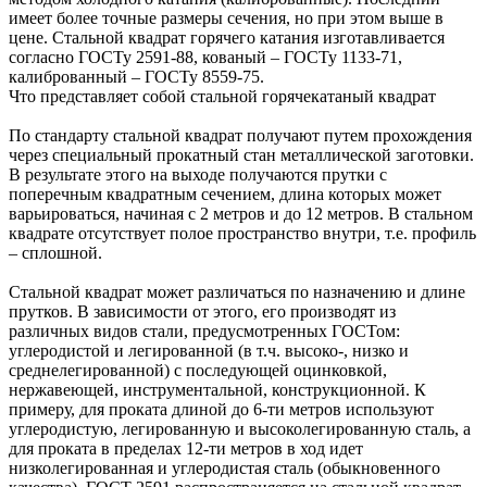
имеет более точные размеры сечения, но при этом выше в
цене. Стальной квадрат горячего катания изготавливается
согласно ГОСТу 2591-88, кованый – ГОСТу 1133-71,
калиброванный – ГОСТу 8559-75.
Что представляет собой стальной горячекатаный квадрат
По стандарту стальной квадрат получают путем прохождения
через специальный прокатный стан металлической заготовки.
В результате этого на выходе получаются прутки с
поперечным квадратным сечением, длина которых может
варьироваться, начиная с 2 метров и до 12 метров. В стальном
квадрате отсутствует полое пространство внутри, т.е. профиль
– сплошной.
Стальной квадрат может различаться по назначению и длине
прутков. В зависимости от этого, его производят из
различных видов стали, предусмотренных ГОСТом:
углеродистой и легированной (в т.ч. высоко-, низко и
среднелегированной) с последующей оцинковкой,
нержавеющей, инструментальной, конструкционной. К
примеру, для проката длиной до 6-ти метров используют
углеродистую, легированную и высоколегированную сталь, а
для проката в пределах 12-ти метров в ход идет
низколегированная и углеродистая сталь (обыкновенного