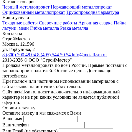
Каталог товаров
Черный металлопрокат
Нержавеющий металлопрокат
Оцинкованный металлопрокат
Трубопроводная арматура
Наши услуги
Токарные работы
Сварочные работы
Аргонная сварка
Пайка
латуни, меди
Гибка металла
Резка металла
Контакты
СтройМастер
Москва
,
121596
ул. Горбунова, 2
8 (800) 700 48 04
8 (495) 544 50 54
info@metall-sm.ru
2013-2026
©
ООО "СтройМастер"
Продажа металлопроката по всей России. Прямые поставки с
заводов-производителей. Оптовые цены. Доставка до
потребителя.
При полном или частичном использовании материалов с
сайта ссылка на источник обязательна.
Сайт metall-sm.ru носит исключительно информационный
характер и не при каких условиях не является публичной
офертой.
Оставить заявку
Оставьте заявку и мы свяжемся с Вами
Ваше имя
Ваш телефон
Ваш Email (не обязательно)