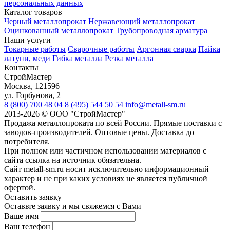
персональных данных
Каталог товаров
Черный металлопрокат
Нержавеющий металлопрокат
Оцинкованный металлопрокат
Трубопроводная арматура
Наши услуги
Токарные работы
Сварочные работы
Аргонная сварка
Пайка
латуни, меди
Гибка металла
Резка металла
Контакты
СтройМастер
Москва
,
121596
ул. Горбунова, 2
8 (800) 700 48 04
8 (495) 544 50 54
info@metall-sm.ru
2013-2026
©
ООО "СтройМастер"
Продажа металлопроката по всей России. Прямые поставки с
заводов-производителей. Оптовые цены. Доставка до
потребителя.
При полном или частичном использовании материалов с
сайта ссылка на источник обязательна.
Сайт metall-sm.ru носит исключительно информационный
характер и не при каких условиях не является публичной
офертой.
Оставить заявку
Оставьте заявку и мы свяжемся с Вами
Ваше имя
Ваш телефон