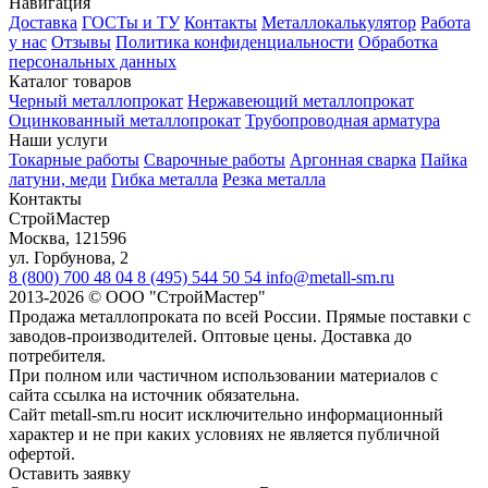
Навигация
Доставка
ГОСТы и ТУ
Контакты
Металлокалькулятор
Работа
у нас
Отзывы
Политика конфиденциальности
Обработка
персональных данных
Каталог товаров
Черный металлопрокат
Нержавеющий металлопрокат
Оцинкованный металлопрокат
Трубопроводная арматура
Наши услуги
Токарные работы
Сварочные работы
Аргонная сварка
Пайка
латуни, меди
Гибка металла
Резка металла
Контакты
СтройМастер
Москва
,
121596
ул. Горбунова, 2
8 (800) 700 48 04
8 (495) 544 50 54
info@metall-sm.ru
2013-2026
©
ООО "СтройМастер"
Продажа металлопроката по всей России. Прямые поставки с
заводов-производителей. Оптовые цены. Доставка до
потребителя.
При полном или частичном использовании материалов с
сайта ссылка на источник обязательна.
Сайт metall-sm.ru носит исключительно информационный
характер и не при каких условиях не является публичной
офертой.
Оставить заявку