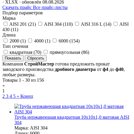
· XLSX · обновлён 08.08.2026
Скачать прайс
Все прайс-листы
Подбор параметров
Марка
AISI 201 (
21
)
AISI 304 (
110
)
AISI 316 L (
14
)
AISI
430 (
11
)
Длина
2000 (
1
)
4000 (
1
)
6000 (
154
)
Тип сечения
квадратная (
70
)
прямоугольная (
86
)
Компания
СтройМастер
готова предложить прокат
заводского производства
дробного диаметра
от
ф4
до
ф40
,
любые размеры.
Товары 1 - 30 из 156
«
1
2
3
4
5
»
Конец
Труба нержавеющая квадратная 10х10х1,0 матовая AISI
304
Марка:
AISI 304
Длина:
6000