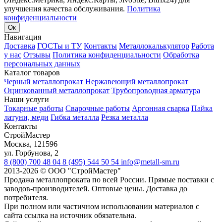
улучшения качества обслуживания.
Политика
конфиденциальности
Ок
Навигация
Доставка
ГОСТы и ТУ
Контакты
Металлокалькулятор
Работа
у нас
Отзывы
Политика конфиденциальности
Обработка
персональных данных
Каталог товаров
Черный металлопрокат
Нержавеющий металлопрокат
Оцинкованный металлопрокат
Трубопроводная арматура
Наши услуги
Токарные работы
Сварочные работы
Аргонная сварка
Пайка
латуни, меди
Гибка металла
Резка металла
Контакты
СтройМастер
Москва
,
121596
ул. Горбунова, 2
8 (800) 700 48 04
8 (495) 544 50 54
info@metall-sm.ru
2013-2026
©
ООО "СтройМастер"
Продажа металлопроката по всей России. Прямые поставки с
заводов-производителей. Оптовые цены. Доставка до
потребителя.
При полном или частичном использовании материалов с
сайта ссылка на источник обязательна.