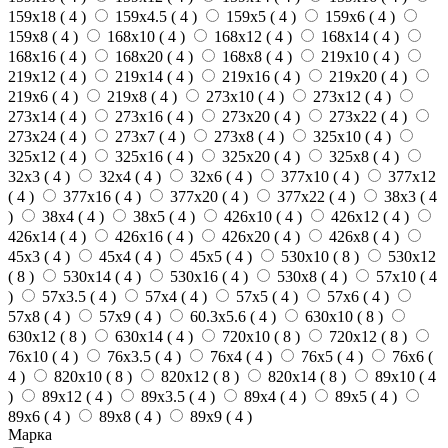
159х18 (
4
)
159х4.5 (
4
)
159х5 (
4
)
159х6 (
4
)
159х8 (
4
)
168х10 (
4
)
168х12 (
4
)
168х14 (
4
)
168х16 (
4
)
168х20 (
4
)
168х8 (
4
)
219х10 (
4
)
219х12 (
4
)
219х14 (
4
)
219х16 (
4
)
219х20 (
4
)
219х6 (
4
)
219х8 (
4
)
273х10 (
4
)
273х12 (
4
)
273х14 (
4
)
273х16 (
4
)
273х20 (
4
)
273х22 (
4
)
273х24 (
4
)
273х7 (
4
)
273х8 (
4
)
325х10 (
4
)
325х12 (
4
)
325х16 (
4
)
325х20 (
4
)
325х8 (
4
)
32х3 (
4
)
32х4 (
4
)
32х6 (
4
)
377х10 (
4
)
377х12
(
4
)
377х16 (
4
)
377х20 (
4
)
377х22 (
4
)
38х3 (
4
)
38х4 (
4
)
38х5 (
4
)
426х10 (
4
)
426х12 (
4
)
426х14 (
4
)
426х16 (
4
)
426х20 (
4
)
426х8 (
4
)
45х3 (
4
)
45х4 (
4
)
45х5 (
4
)
530х10 (
8
)
530х12
(
8
)
530х14 (
4
)
530х16 (
4
)
530х8 (
4
)
57х10 (
4
)
57х3.5 (
4
)
57х4 (
4
)
57х5 (
4
)
57х6 (
4
)
57х8 (
4
)
57х9 (
4
)
60.3х5.6 (
4
)
630х10 (
8
)
630х12 (
8
)
630х14 (
4
)
720х10 (
8
)
720х12 (
8
)
76х10 (
4
)
76х3.5 (
4
)
76х4 (
4
)
76х5 (
4
)
76х6 (
4
)
820х10 (
8
)
820х12 (
8
)
820х14 (
8
)
89х10 (
4
)
89х12 (
4
)
89х3.5 (
4
)
89х4 (
4
)
89х5 (
4
)
89х6 (
4
)
89х8 (
4
)
89х9 (
4
)
Марка