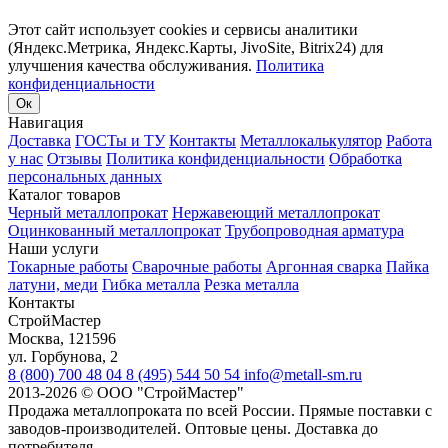
Этот сайт использует cookies и сервисы аналитики
(Яндекс.Метрика, Яндекс.Карты, JivoSite, Bitrix24) для
улучшения качества обслуживания.
Политика
конфиденциальности
Ок
Навигация
Доставка
ГОСТы и ТУ
Контакты
Металлокалькулятор
Работа
у нас
Отзывы
Политика конфиденциальности
Обработка
персональных данных
Каталог товаров
Черный металлопрокат
Нержавеющий металлопрокат
Оцинкованный металлопрокат
Трубопроводная арматура
Наши услуги
Токарные работы
Сварочные работы
Аргонная сварка
Пайка
латуни, меди
Гибка металла
Резка металла
Контакты
СтройМастер
Москва
,
121596
ул. Горбунова, 2
8 (800) 700 48 04
8 (495) 544 50 54
info@metall-sm.ru
2013-2026
©
ООО "СтройМастер"
Продажа металлопроката по всей России. Прямые поставки с
заводов-производителей. Оптовые цены. Доставка до
потребителя.