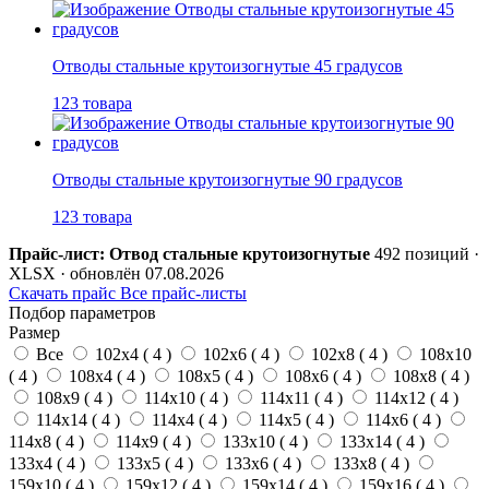
Отводы стальные крутоизогнутые 45 градусов
123 товара
Отводы стальные крутоизогнутые 90 градусов
123 товара
Прайс-лист: Отвод стальные крутоизогнутые
492 позиций ·
XLSX · обновлён 07.08.2026
Скачать прайс
Все прайс-листы
Подбор параметров
Размер
Все
102х4 (
4
)
102х6 (
4
)
102х8 (
4
)
108х10
(
4
)
108х4 (
4
)
108х5 (
4
)
108х6 (
4
)
108х8 (
4
)
108х9 (
4
)
114х10 (
4
)
114х11 (
4
)
114х12 (
4
)
114х14 (
4
)
114х4 (
4
)
114х5 (
4
)
114х6 (
4
)
114х8 (
4
)
114х9 (
4
)
133х10 (
4
)
133х14 (
4
)
133х4 (
4
)
133х5 (
4
)
133х6 (
4
)
133х8 (
4
)
159х10 (
4
)
159х12 (
4
)
159х14 (
4
)
159х16 (
4
)