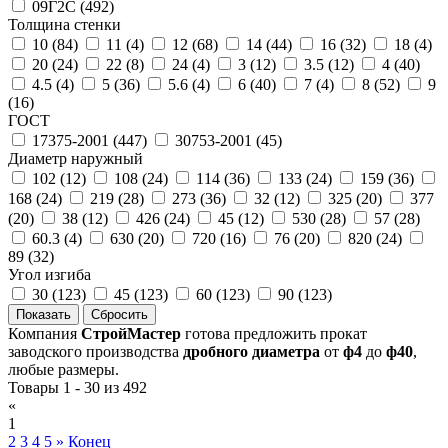
09Г2С (
492
)
Толщина стенки
10 (
84
)
11 (
4
)
12 (
68
)
14 (
44
)
16 (
32
)
18 (
4
)
20 (
24
)
22 (
8
)
24 (
4
)
3 (
12
)
3.5 (
12
)
4 (
40
)
4.5 (
4
)
5 (
36
)
5.6 (
4
)
6 (
40
)
7 (
4
)
8 (
52
)
9
(
16
)
ГОСТ
17375-2001 (
447
)
30753-2001 (
45
)
Диаметр наружный
102 (
12
)
108 (
24
)
114 (
36
)
133 (
24
)
159 (
36
)
168 (
24
)
219 (
28
)
273 (
36
)
32 (
12
)
325 (
20
)
377
(
20
)
38 (
12
)
426 (
24
)
45 (
12
)
530 (
28
)
57 (
28
)
60.3 (
4
)
630 (
20
)
720 (
16
)
76 (
20
)
820 (
24
)
89 (
32
)
Угол изгиба
30 (
123
)
45 (
123
)
60 (
123
)
90 (
123
)
Компания
СтройМастер
готова предложить прокат
заводского производства
дробного диаметра
от
ф4
до
ф40
,
любые размеры.
Товары 1 - 30 из 492
«
1
2
3
4
5
»
Конец