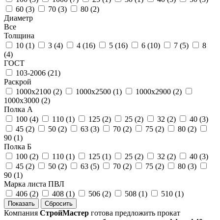
60 (
3
)
70 (
3
)
80 (
2
)
Диаметр
Все
Толщина
10 (
1
)
3 (
4
)
4 (
16
)
5 (
16
)
6 (
10
)
7 (
5
)
8
(
4
)
ГОСТ
103-2006 (
21
)
Раскрой
1000х2100 (
2
)
1000х2500 (
1
)
1000х2900 (
2
)
1000х3000 (
2
)
Полка А
100 (
4
)
110 (
1
)
125 (
2
)
25 (
2
)
32 (
2
)
40 (
3
)
45 (
2
)
50 (
2
)
63 (
3
)
70 (
2
)
75 (
2
)
80 (
2
)
90 (
1
)
Полка Б
100 (
2
)
110 (
1
)
125 (
1
)
25 (
2
)
32 (
2
)
40 (
3
)
45 (
2
)
50 (
2
)
63 (
5
)
70 (
2
)
75 (
2
)
80 (
3
)
90 (
1
)
Марка листа ПВЛ
406 (
2
)
408 (
1
)
506 (
2
)
508 (
1
)
510 (
1
)
Компания
СтройМастер
готова предложить прокат