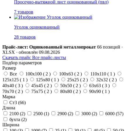
Просечно-вытяжной лист оцинкованный (пвл)
7 товаров
Уголок оцинкованный
28 товаров
Прайс-лист: Оцинкованный металлопрокат
66 позиций ·
XLSX · обновлён 09.08.2026
Скачать прайс
Все прайс-листы
Подбор параметров
Размер
Все
100х100 (
2
)
100х63 (
2
)
110х110 (
1
)
125х125 (
1
)
125х80 (
1
)
25х25 (
2
)
32х32 (
2
)
40х40 (
3
)
45х45 (
2
)
50х50 (
2
)
63х63 (
3
)
70х70 (
2
)
75х75 (
2
)
80х80 (
2
)
90х90 (
1
)
Марка
Ст3 (
66
)
Длина
2100 (
2
)
2500 (
1
)
2900 (
2
)
3000 (
2
)
6000 (
57
)
бухта (
2
)
Ширина
100 (
3
)
1000 (
7
)
25 (
1
)
30 (
1
)
40 (
5
)
50 (
3
)