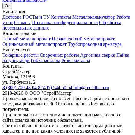
Ок
Навигация
Доставка
ГОСТы и ТУ
Контакты
Металлокалькулятор
Работа
у нас
Отзывы
Политика конфиденциальности
Обработка
персональных данных
Каталог товаров
Черный металлопрокат
Нержавеющий металлопрокат
Оцинкованный металлопрокат
Трубопроводная арматура
Наши услуги
Токарные работы
Сварочные работы
Аргонная сварка
Пайка
латуни, меди
Гибка металла
Резка металла
Контакты
СтройМастер
Москва
,
121596
ул. Горбунова, 2
8 (800) 700 48 04
8 (495) 544 50 54
info@metall-sm.ru
2013-2026
©
ООО "СтройМастер"
Продажа металлопроката по всей России. Прямые поставки с
заводов-производителей. Оптовые цены. Доставка до
потребителя.
При полном или частичном использовании материалов с
сайта ссылка на источник обязательна.
Сайт metall-sm.ru носит исключительно информационный
характер и не при каких условиях не является публичной