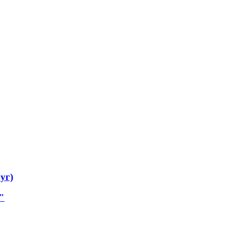
уг)
"