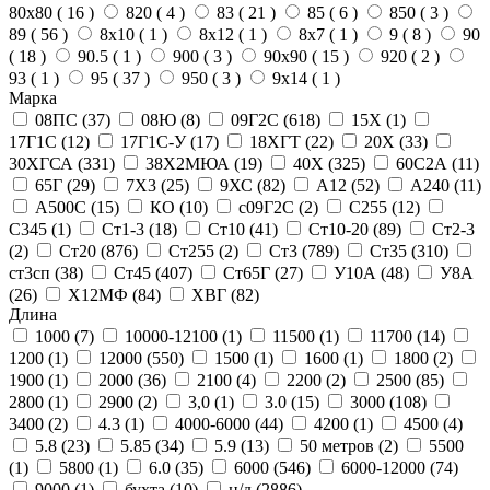
80х80 (
16
)
820 (
4
)
83 (
21
)
85 (
6
)
850 (
3
)
89 (
56
)
8х10 (
1
)
8х12 (
1
)
8х7 (
1
)
9 (
8
)
90
(
18
)
90.5 (
1
)
900 (
3
)
90х90 (
15
)
920 (
2
)
93 (
1
)
95 (
37
)
950 (
3
)
9х14 (
1
)
Марка
08ПС (
37
)
08Ю (
8
)
09Г2С (
618
)
15Х (
1
)
17Г1С (
12
)
17Г1С-У (
17
)
18ХГТ (
22
)
20Х (
33
)
30ХГСА (
331
)
38Х2МЮА (
19
)
40Х (
325
)
60С2А (
11
)
65Г (
29
)
7Х3 (
25
)
9ХС (
82
)
А12 (
52
)
А240 (
11
)
А500С (
15
)
КО (
10
)
с09Г2С (
2
)
С255 (
12
)
С345 (
1
)
Ст1-3 (
18
)
Ст10 (
41
)
Ст10-20 (
89
)
Ст2-3
(
2
)
Ст20 (
876
)
Ст255 (
2
)
Ст3 (
789
)
Ст35 (
310
)
ст3сп (
38
)
Ст45 (
407
)
Ст65Г (
27
)
У10А (
48
)
У8А
(
26
)
Х12МФ (
84
)
ХВГ (
82
)
Длина
1000 (
7
)
10000-12100 (
1
)
11500 (
1
)
11700 (
14
)
1200 (
1
)
12000 (
550
)
1500 (
1
)
1600 (
1
)
1800 (
2
)
1900 (
1
)
2000 (
36
)
2100 (
4
)
2200 (
2
)
2500 (
85
)
2800 (
1
)
2900 (
2
)
3,0 (
1
)
3.0 (
15
)
3000 (
108
)
3400 (
2
)
4.3 (
1
)
4000-6000 (
44
)
4200 (
1
)
4500 (
4
)
5.8 (
23
)
5.85 (
34
)
5.9 (
13
)
50 метров (
2
)
5500
(
1
)
5800 (
1
)
6.0 (
35
)
6000 (
546
)
6000-12000 (
74
)
9000 (
1
)
бухта (
10
)
н/д (
2886
)