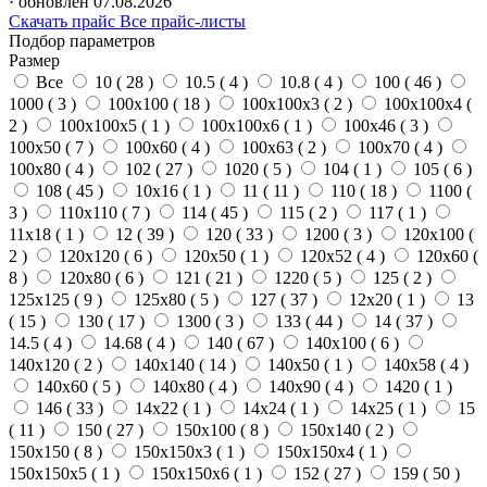
· обновлён 07.08.2026
Скачать прайс
Все прайс-листы
Подбор параметров
Размер
Все
10 (
28
)
10.5 (
4
)
10.8 (
4
)
100 (
46
)
1000 (
3
)
100х100 (
18
)
100х100х3 (
2
)
100х100х4 (
2
)
100х100х5 (
1
)
100х100х6 (
1
)
100х46 (
3
)
100х50 (
7
)
100х60 (
4
)
100х63 (
2
)
100х70 (
4
)
100х80 (
4
)
102 (
27
)
1020 (
5
)
104 (
1
)
105 (
6
)
108 (
45
)
10х16 (
1
)
11 (
11
)
110 (
18
)
1100 (
3
)
110х110 (
7
)
114 (
45
)
115 (
2
)
117 (
1
)
11х18 (
1
)
12 (
39
)
120 (
33
)
1200 (
3
)
120х100 (
2
)
120х120 (
6
)
120х50 (
1
)
120х52 (
4
)
120х60 (
8
)
120х80 (
6
)
121 (
21
)
1220 (
5
)
125 (
2
)
125х125 (
9
)
125х80 (
5
)
127 (
37
)
12х20 (
1
)
13
(
15
)
130 (
17
)
1300 (
3
)
133 (
44
)
14 (
37
)
14.5 (
4
)
14.68 (
4
)
140 (
67
)
140х100 (
6
)
140х120 (
2
)
140х140 (
14
)
140х50 (
1
)
140х58 (
4
)
140х60 (
5
)
140х80 (
4
)
140х90 (
4
)
1420 (
1
)
146 (
33
)
14х22 (
1
)
14х24 (
1
)
14х25 (
1
)
15
(
11
)
150 (
27
)
150х100 (
8
)
150х140 (
2
)
150х150 (
8
)
150х150х3 (
1
)
150х150х4 (
1
)
150х150х5 (
1
)
150х150х6 (
1
)
152 (
27
)
159 (
50
)