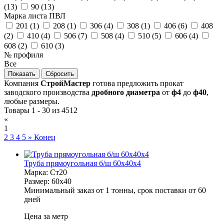
(
13
)
90 (
13
)
Марка листа ПВЛ
201 (
1
)
208 (
1
)
306 (
4
)
308 (
1
)
406 (
6
)
408
(
2
)
410 (
4
)
506 (
7
)
508 (
4
)
510 (
5
)
606 (
4
)
608 (
2
)
610 (
3
)
№ профиля
Все
Компания
СтройМастер
готова предложить прокат
заводского производства
дробного диаметра
от
ф4
до
ф40
,
любые размеры.
Товары 1 - 30 из 4512
«
1
2
3
4
5
»
Конец
Труба прямоугольная б/ш 60х40х4
Марка:
Ст20
Размер:
60х40
Минимальный заказ от 1 тонны, срок поставки от 60
дней
Цена за метр