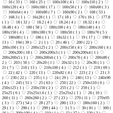
16 (
33
)
160 (
25
)
160х100 (
4
)
160х110 (
2
)
160х120 (
4
)
160х160 (
17
)
160х50 (
1
)
160х60 (
3
)
160х64 (
4
)
160х80 (
7
)
160х90 (
2
)
168 (
53
)
168.3 (
1
)
16х28 (
1
)
17 (
18
)
170 (
16
)
177.8
(
1
)
18 (
32
)
18.2 (
4
)
18.24 (
4
)
18.32 (
4
)
18.48 (
4
)
180 (
58
)
180х100 (
4
)
180х140 (
4
)
180х150 (
4
)
180х180 (
9
)
180х50 (
1
)
180х70 (
5
)
180х80 (
1
)
186 (
1
)
18х32 (
1
)
19 (
17
)
190 (
13
)
194 (
39
)
2 (
1
)
20 (
46
)
200 (
22
)
200х100 (
3
)
200х125 (
2
)
200х150 (
4
)
200х160 (
4
)
200х200 (
18
)
200х200х3 (
1
)
200х200х4 (
1
)
200х200х5 (
1
)
200х200х6 (
1
)
200х76 (
4
)
200х80 (
2
)
203 (
50
)
20х20 (
1
)
20х32 (
1
)
20х36 (
1
)
21 (
7
)
210 (
13
)
210х100 (
4
)
212 (
1
)
219 (
69
)
22 (
42
)
220 (
13
)
220х82 (
4
)
223 (
2
)
23 (
3
)
230 (
22
)
235 (
1
)
24 (
29
)
240 (
13
)
240х90
(
4
)
245 (
51
)
25 (
63
)
250 (
22
)
250х110 (
6
)
250х125 (
1
)
250х150 (
2
)
255 (
2
)
259 (
1
)
25х25 (
6
)
25х25х1.6 (
1
)
25х25х2 (
1
)
26 (
16
)
260 (
11
)
260х260 (
2
)
27 (
23
)
270 (
11
)
270х95
(
3
)
273 (
54
)
28 (
27
)
280 (
13
)
280х160 (
2
)
29 (
1
)
290 (
1
)
299 (
44
)
3 (
5
)
30 (
81
)
300 (
16
)
300х100 (
4
)
310 (
1
)
32 (
37
)
320 (
3
)