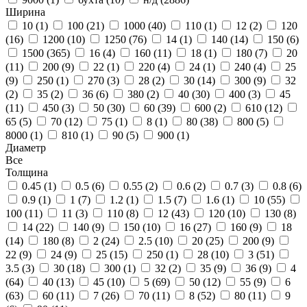
Ширина
10 (
1
)
100 (
21
)
1000 (
40
)
110 (
1
)
12 (
2
)
120
(
16
)
1200 (
10
)
1250 (
76
)
14 (
1
)
140 (
14
)
150 (
6
)
1500 (
365
)
16 (
4
)
160 (
11
)
18 (
1
)
180 (
7
)
20
(
11
)
200 (
9
)
22 (
1
)
220 (
4
)
24 (
1
)
240 (
4
)
25
(
9
)
250 (
1
)
270 (
3
)
28 (
2
)
30 (
14
)
300 (
9
)
32
(
2
)
35 (
2
)
36 (
6
)
380 (
2
)
40 (
30
)
400 (
3
)
45
(
11
)
450 (
3
)
50 (
30
)
60 (
39
)
600 (
2
)
610 (
12
)
65 (
5
)
70 (
12
)
75 (
1
)
8 (
1
)
80 (
38
)
800 (
5
)
8000 (
1
)
810 (
1
)
90 (
5
)
900 (
1
)
Диаметр
Все
Толщина
0.45 (
1
)
0.5 (
6
)
0.55 (
2
)
0.6 (
2
)
0.7 (
3
)
0.8 (
6
)
0.9 (
1
)
1 (
7
)
1.2 (
1
)
1.5 (
7
)
1.6 (
1
)
10 (
55
)
100 (
11
)
11 (
3
)
110 (
8
)
12 (
43
)
120 (
10
)
130 (
8
)
14 (
22
)
140 (
9
)
150 (
10
)
16 (
27
)
160 (
9
)
18
(
14
)
180 (
8
)
2 (
24
)
2.5 (
10
)
20 (
25
)
200 (
9
)
22 (
9
)
24 (
9
)
25 (
15
)
250 (
1
)
28 (
10
)
3 (
51
)
3.5 (
3
)
30 (
18
)
300 (
1
)
32 (
2
)
35 (
9
)
36 (
9
)
4
(
64
)
40 (
13
)
45 (
10
)
5 (
69
)
50 (
12
)
55 (
9
)
6
(
63
)
60 (
11
)
7 (
26
)
70 (
11
)
8 (
52
)
80 (
11
)
9