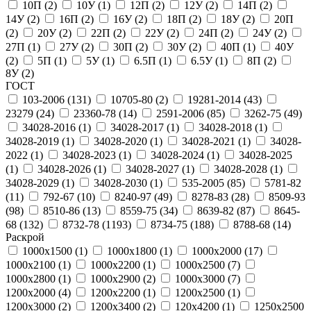
10П (
2
)
10У (
1
)
12П (
2
)
12У (
2
)
14П (
2
)
14У (
2
)
16П (
2
)
16У (
2
)
18П (
2
)
18У (
2
)
20П
(
2
)
20У (
2
)
22П (
2
)
22У (
2
)
24П (
2
)
24У (
2
)
27П (
1
)
27У (
2
)
30П (
2
)
30У (
2
)
40П (
1
)
40У
(
2
)
5П (
1
)
5У (
1
)
6.5П (
1
)
6.5У (
1
)
8П (
2
)
8У (
2
)
ГОСТ
103-2006 (
131
)
10705-80 (
2
)
19281-2014 (
43
)
23279 (
24
)
23360-78 (
14
)
2591-2006 (
85
)
3262-75 (
49
)
34028-2016 (
1
)
34028-2017 (
1
)
34028-2018 (
1
)
34028-2019 (
1
)
34028-2020 (
1
)
34028-2021 (
1
)
34028-
2022 (
1
)
34028-2023 (
1
)
34028-2024 (
1
)
34028-2025
(
1
)
34028-2026 (
1
)
34028-2027 (
1
)
34028-2028 (
1
)
34028-2029 (
1
)
34028-2030 (
1
)
535-2005 (
85
)
5781-82
(
11
)
792-67 (
10
)
8240-97 (
49
)
8278-83 (
28
)
8509-93
(
98
)
8510-86 (
13
)
8559-75 (
34
)
8639-82 (
87
)
8645-
68 (
132
)
8732-78 (
1193
)
8734-75 (
188
)
8788-68 (
14
)
Раскрой
1000х1500 (
1
)
1000х1800 (
1
)
1000х2000 (
17
)
1000х2100 (
1
)
1000х2200 (
1
)
1000х2500 (
7
)
1000х2800 (
1
)
1000х2900 (
2
)
1000х3000 (
7
)
1200х2000 (
4
)
1200х2200 (
1
)
1200х2500 (
1
)
1200х3000 (
2
)
1200х3400 (
2
)
120х4200 (
1
)
1250х2500