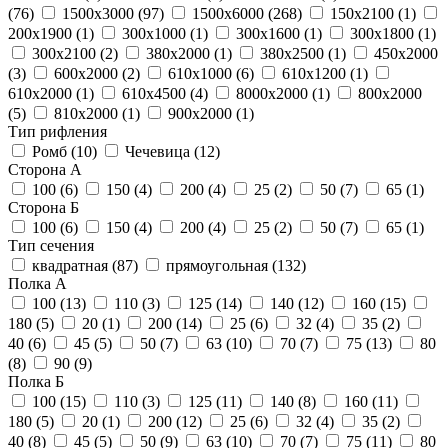
(
76
)
1500х3000 (
97
)
1500х6000 (
268
)
150х2100 (
1
)
200х1900 (
1
)
300х1000 (
1
)
300х1600 (
1
)
300х1800 (
1
)
300х2100 (
2
)
380х2000 (
1
)
380х2500 (
1
)
450х2000
(
3
)
600х2000 (
2
)
610х1000 (
6
)
610х1200 (
1
)
610х2000 (
1
)
610х4500 (
4
)
8000х2000 (
1
)
800х2000
(
5
)
810х2000 (
1
)
900х2000 (
1
)
Тип рифления
Ромб (
10
)
Чечевица (
12
)
Сторона А
100 (
6
)
150 (
4
)
200 (
4
)
25 (
2
)
50 (
7
)
65 (
1
)
Сторона Б
100 (
6
)
150 (
4
)
200 (
4
)
25 (
2
)
50 (
7
)
65 (
1
)
Тип сечения
квадратная (
87
)
прямоугольная (
132
)
Полка А
100 (
13
)
110 (
3
)
125 (
14
)
140 (
12
)
160 (
15
)
180 (
5
)
20 (
1
)
200 (
14
)
25 (
6
)
32 (
4
)
35 (
2
)
40 (
6
)
45 (
5
)
50 (
7
)
63 (
10
)
70 (
7
)
75 (
13
)
80
(
8
)
90 (
9
)
Полка Б
100 (
15
)
110 (
3
)
125 (
11
)
140 (
8
)
160 (
11
)
180 (
5
)
20 (
1
)
200 (
12
)
25 (
6
)
32 (
4
)
35 (
2
)
40 (
8
)
45 (
5
)
50 (
9
)
63 (
10
)
70 (
7
)
75 (
11
)
80