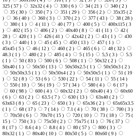
325 (
57
)
32х32 (
4
)
330 (
6
)
34 (
21
)
340 (
2
)
35 (
30
)
350 (
7
)
351 (
29
)
356 (
2
)
35х35 (
2
)
36 (
40
)
360 (
3
)
370 (
2
)
377 (
43
)
38 (
28
)
380 (
1
)
4 (
11
)
40 (
77
)
400 (
5
)
400х115 (
3
)
402 (
15
)
406 (
2
)
40х40 (
8
)
41 (
11
)
42 (
28
)
420 (
1
)
426 (
41
)
42х42 (
2
)
43 (
1
)
430
(
3
)
440 (
1
)
45 (
45
)
450 (
13
)
457 (
1
)
45х45 (
5
)
46 (
12
)
460 (
2
)
465 (
6
)
48 (
32
)
48.3 (
1
)
480 (
2
)
485 (
4
)
5 (
15
)
5,5 (
3
)
5.5
(
1
)
50 (
83
)
500 (
6
)
508 (
1
)
50х32 (
2
)
50х40 (
1
)
50х50 (
13
)
50х50х2.5 (
1
)
50х50х3 (
2
)
50х50х3.5 (
1
)
50х50х4 (
2
)
50х50х5 (
1
)
51 (
19
)
52 (
8
)
53 (
6
)
530 (
22
)
54 (
11
)
55 (
14
)
550 (
10
)
56 (
19
)
57 (
34
)
580 (
4
)
6 (
17
)
60 (
98
)
600 (
4
)
60х32 (
2
)
60х40 (
4
)
60х60
(
6
)
63 (
2
)
63.5 (
7
)
630 (
13
)
63х40 (
2
)
63х63 (
8
)
65 (
23
)
650 (
3
)
65х36 (
2
)
65х65х3.5
(
1
)
68 (
17
)
7 (
14
)
7.1 (
4
)
70 (
38
)
700 (
3
)
70х50 (
6
)
70х70 (
15
)
720 (
10
)
73 (
18
)
75 (
15
)
750 (
3
)
75х50 (
2
)
75х75 (
11
)
76 (
37
)
8 (
17
)
8.6 (
4
)
8.8 (
4
)
80 (
57
)
800 (
3
)
80х32 (
1
)
80х40 (
10
)
80х50 (
5
)
80х60 (
9
)