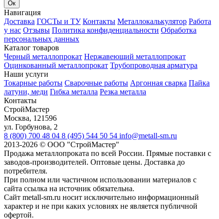
Ок
Навигация
Доставка
ГОСТы и ТУ
Контакты
Металлокалькулятор
Работа
у нас
Отзывы
Политика конфиденциальности
Обработка
персональных данных
Каталог товаров
Черный металлопрокат
Нержавеющий металлопрокат
Оцинкованный металлопрокат
Трубопроводная арматура
Наши услуги
Токарные работы
Сварочные работы
Аргонная сварка
Пайка
латуни, меди
Гибка металла
Резка металла
Контакты
СтройМастер
Москва
,
121596
ул. Горбунова, 2
8 (800) 700 48 04
8 (495) 544 50 54
info@metall-sm.ru
2013-2026
©
ООО "СтройМастер"
Продажа металлопроката по всей России. Прямые поставки с
заводов-производителей. Оптовые цены. Доставка до
потребителя.
При полном или частичном использовании материалов с
сайта ссылка на источник обязательна.
Сайт metall-sm.ru носит исключительно информационный
характер и не при каких условиях не является публичной
офертой.