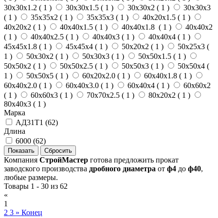
30х30х1.2 (
1
)
30х30х1.5 (
1
)
30х30х2 (
1
)
30х30х3
(
1
)
35х35х2 (
1
)
35х35х3 (
1
)
40х20х1.5 (
1
)
40х20х2 (
1
)
40х40х1.5 (
1
)
40х40х1.8 (
1
)
40х40х2
(
1
)
40х40х2.5 (
1
)
40х40х3 (
1
)
40х40х4 (
1
)
45х45х1.8 (
1
)
45х45х4 (
1
)
50х20х2 (
1
)
50х25х3 (
1
)
50х30х2 (
1
)
50х30х3 (
1
)
50х50х1.5 (
1
)
50х50х2 (
1
)
50х50х2.5 (
1
)
50х50х3 (
1
)
50х50х4 (
1
)
50х50х5 (
1
)
60х20х2.0 (
1
)
60х40х1.8 (
1
)
60х40х2.0 (
1
)
60х40х3.0 (
1
)
60х40х4 (
1
)
60х60х2
(
1
)
60х60х3 (
1
)
70х70х2.5 (
1
)
80х20х2 (
1
)
80х40х3 (
1
)
Марка
АД31Т1 (
62
)
Длина
6000 (
62
)
Компания
СтройМастер
готова предложить прокат
заводского производства
дробного диаметра
от
ф4
до
ф40
,
любые размеры.
Товары 1 - 30 из 62
«
1
2
3
»
Конец