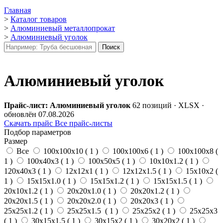
Главная
>
Каталог товаров
>
Алюминиевый металлопрокат
>
Алюминиевый уголок
Алюминиевый уголок
Прайс-лист: Алюминиевый уголок
62 позиций · XLSX ·
обновлён 07.08.2026
Скачать прайс
Все прайс-листы
Подбор параметров
Размер
Все
100х100х10 (
1
)
100х100х6 (
1
)
100х100х8 (
1
)
100х40х3 (
1
)
100х50х5 (
1
)
10х10х1.2 (
1
)
120х40х3 (
1
)
12х12х1 (
1
)
12х12х1.5 (
1
)
15х10х2 (
1
)
15х15х1.0 (
1
)
15х15х1.2 (
1
)
15х15х1.5 (
1
)
20х10х1.2 (
1
)
20х20х1.0 (
1
)
20х20х1.2 (
1
)
20х20х1.5 (
1
)
20х20х2.0 (
1
)
20х20х3 (
1
)
25х25х1.2 (
1
)
25х25х1.5 (
1
)
25х25х2 (
1
)
25х25х3
(
1
)
30х15х1.5 (
1
)
30х15х2 (
1
)
30х20х2 (
1
)