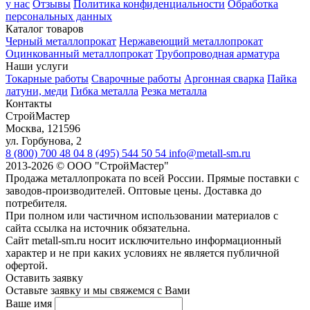
у нас
Отзывы
Политика конфиденциальности
Обработка
персональных данных
Каталог товаров
Черный металлопрокат
Нержавеющий металлопрокат
Оцинкованный металлопрокат
Трубопроводная арматура
Наши услуги
Токарные работы
Сварочные работы
Аргонная сварка
Пайка
латуни, меди
Гибка металла
Резка металла
Контакты
СтройМастер
Москва
,
121596
ул. Горбунова, 2
8 (800) 700 48 04
8 (495) 544 50 54
info@metall-sm.ru
2013-2026
©
ООО "СтройМастер"
Продажа металлопроката по всей России. Прямые поставки с
заводов-производителей. Оптовые цены. Доставка до
потребителя.
При полном или частичном использовании материалов с
сайта ссылка на источник обязательна.
Сайт metall-sm.ru носит исключительно информационный
характер и не при каких условиях не является публичной
офертой.
Оставить заявку
Оставьте заявку и мы свяжемся с Вами
Ваше имя