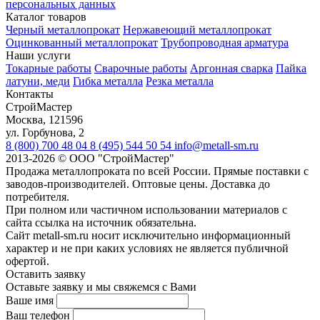
персональных данных
Каталог товаров
Черный металлопрокат
Нержавеющий металлопрокат
Оцинкованный металлопрокат
Трубопроводная арматура
Наши услуги
Токарные работы
Сварочные работы
Аргонная сварка
Пайка
латуни, меди
Гибка металла
Резка металла
Контакты
СтройМастер
Москва
,
121596
ул. Горбунова, 2
8 (800) 700 48 04
8 (495) 544 50 54
info@metall-sm.ru
2013-2026
©
ООО "СтройМастер"
Продажа металлопроката по всей России. Прямые поставки с
заводов-производителей. Оптовые цены. Доставка до
потребителя.
При полном или частичном использовании материалов с
сайта ссылка на источник обязательна.
Сайт metall-sm.ru носит исключительно информационный
характер и не при каких условиях не является публичной
офертой.
Оставить заявку
Оставьте заявку и мы свяжемся с Вами
Ваше имя
Ваш телефон