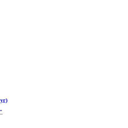
уг)
"