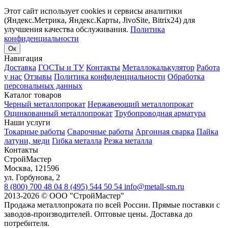
Этот сайт использует cookies и сервисы аналитики
(Яндекс.Метрика, Яндекс.Карты, JivoSite, Bitrix24) для
улучшения качества обслуживания.
Политика
конфиденциальности
Ок
Навигация
Доставка
ГОСТы и ТУ
Контакты
Металлокалькулятор
Работа
у нас
Отзывы
Политика конфиденциальности
Обработка
персональных данных
Каталог товаров
Черный металлопрокат
Нержавеющий металлопрокат
Оцинкованный металлопрокат
Трубопроводная арматура
Наши услуги
Токарные работы
Сварочные работы
Аргонная сварка
Пайка
латуни, меди
Гибка металла
Резка металла
Контакты
СтройМастер
Москва
,
121596
ул. Горбунова, 2
8 (800) 700 48 04
8 (495) 544 50 54
info@metall-sm.ru
2013-2026
©
ООО "СтройМастер"
Продажа металлопроката по всей России. Прямые поставки с
заводов-производителей. Оптовые цены. Доставка до
потребителя.