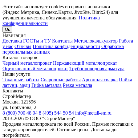
Этот сайт использует cookies и сервисы аналитики
(Яндекс.Метрика, Яндекс.Карты, JivoSite, Bitrix24) для
улучшения качества обслуживания.
Политика
конфиденциальности
Ок
Навигация
Доставка
ГОСТы и ТУ
Контакты
Металлокалькулятор
Работа
у нас
Отзывы
Политика конфиденциальности
Обработка
персональных данных
Каталог товаров
Черный металлопрокат
Нержавеющий металлопрокат
Оцинкованный металлопрокат
Трубопроводная арматура
Наши услуги
Токарные работы
Сварочные работы
Аргонная сварка
Пайка
латуни, меди
Гибка металла
Резка металла
Контакты
СтройМастер
Москва
,
121596
ул. Горбунова, 2
8 (800) 700 48 04
8 (495) 544 50 54
info@metall-sm.ru
2013-2026
©
ООО "СтройМастер"
Продажа металлопроката по всей России. Прямые поставки с
заводов-производителей. Оптовые цены. Доставка до
потребителя.