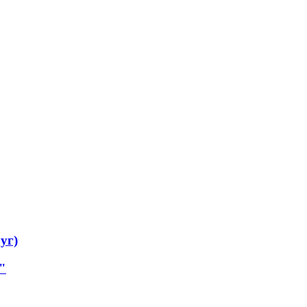
уг)
"