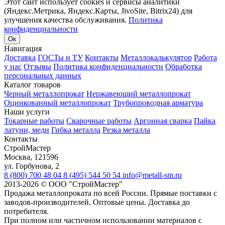
Этот сайт использует cookies и сервисы аналитики
(Яндекс.Метрика, Яндекс.Карты, JivoSite, Bitrix24) для
улучшения качества обслуживания.
Политика
конфиденциальности
Ок
Навигация
Доставка
ГОСТы и ТУ
Контакты
Металлокалькулятор
Работа
у нас
Отзывы
Политика конфиденциальности
Обработка
персональных данных
Каталог товаров
Черный металлопрокат
Нержавеющий металлопрокат
Оцинкованный металлопрокат
Трубопроводная арматура
Наши услуги
Токарные работы
Сварочные работы
Аргонная сварка
Пайка
латуни, меди
Гибка металла
Резка металла
Контакты
СтройМастер
Москва
,
121596
ул. Горбунова, 2
8 (800) 700 48 04
8 (495) 544 50 54
info@metall-sm.ru
2013-2026
©
ООО "СтройМастер"
Продажа металлопроката по всей России. Прямые поставки с
заводов-производителей. Оптовые цены. Доставка до
потребителя.
При полном или частичном использовании материалов с