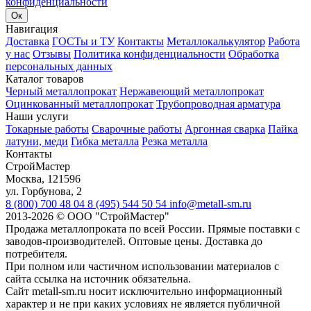
конфиденциальности
Ок
Навигация
Доставка
ГОСТы и ТУ
Контакты
Металлокалькулятор
Работа
у нас
Отзывы
Политика конфиденциальности
Обработка
персональных данных
Каталог товаров
Черный металлопрокат
Нержавеющий металлопрокат
Оцинкованный металлопрокат
Трубопроводная арматура
Наши услуги
Токарные работы
Сварочные работы
Аргонная сварка
Пайка
латуни, меди
Гибка металла
Резка металла
Контакты
СтройМастер
Москва
,
121596
ул. Горбунова, 2
8 (800) 700 48 04
8 (495) 544 50 54
info@metall-sm.ru
2013-2026
©
ООО "СтройМастер"
Продажа металлопроката по всей России. Прямые поставки с
заводов-производителей. Оптовые цены. Доставка до
потребителя.
При полном или частичном использовании материалов с
сайта ссылка на источник обязательна.
Сайт metall-sm.ru носит исключительно информационный
характер и не при каких условиях не является публичной