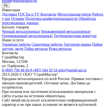
конфиденциальности
Ок
Навигация
Доставка
ГОСТы и ТУ
Контакты
Металлокалькулятор
Работа
у нас
Отзывы
Политика конфиденциальности
Обработка
персональных данных
Каталог товаров
Черный металлопрокат
Нержавеющий металлопрокат
Оцинкованный металлопрокат
Трубопроводная арматура
Наши услуги
Токарные работы
Сварочные работы
Аргонная сварка
Пайка
латуни, меди
Гибка металла
Резка металла
Контакты
СтройМастер
Москва
,
121596
ул. Горбунова, 2
8 (800) 700 48 04
8 (495) 544 50 54
info@metall-sm.ru
2013-2026
©
ООО "СтройМастер"
Продажа металлопроката по всей России. Прямые поставки с
заводов-производителей. Оптовые цены. Доставка до
потребителя.
При полном или частичном использовании материалов с
сайта ссылка на источник обязательна.
Сайт metall-sm.ru носит исключительно информационный
характер и не при каких условиях не является публичной