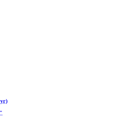
уг)
"