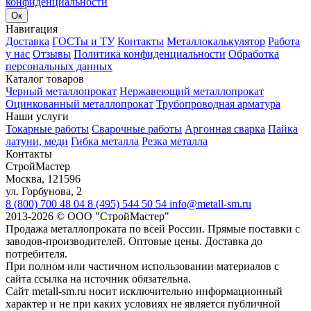
конфиденциальности
Ок
Навигация
Доставка
ГОСТы и ТУ
Контакты
Металлокалькулятор
Работа
у нас
Отзывы
Политика конфиденциальности
Обработка
персональных данных
Каталог товаров
Черный металлопрокат
Нержавеющий металлопрокат
Оцинкованный металлопрокат
Трубопроводная арматура
Наши услуги
Токарные работы
Сварочные работы
Аргонная сварка
Пайка
латуни, меди
Гибка металла
Резка металла
Контакты
СтройМастер
Москва
,
121596
ул. Горбунова, 2
8 (800) 700 48 04
8 (495) 544 50 54
info@metall-sm.ru
2013-2026
©
ООО "СтройМастер"
Продажа металлопроката по всей России. Прямые поставки с
заводов-производителей. Оптовые цены. Доставка до
потребителя.
При полном или частичном использовании материалов с
сайта ссылка на источник обязательна.
Сайт metall-sm.ru носит исключительно информационный
характер и не при каких условиях не является публичной