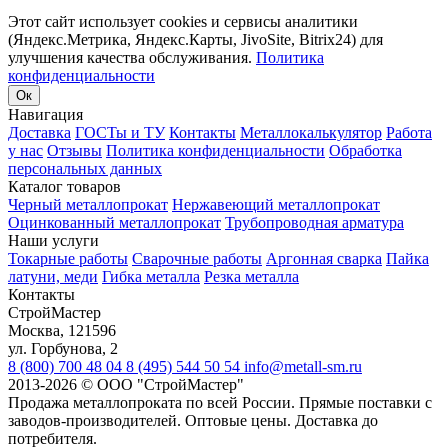
Этот сайт использует cookies и сервисы аналитики
(Яндекс.Метрика, Яндекс.Карты, JivoSite, Bitrix24) для
улучшения качества обслуживания.
Политика
конфиденциальности
Ок
Навигация
Доставка
ГОСТы и ТУ
Контакты
Металлокалькулятор
Работа
у нас
Отзывы
Политика конфиденциальности
Обработка
персональных данных
Каталог товаров
Черный металлопрокат
Нержавеющий металлопрокат
Оцинкованный металлопрокат
Трубопроводная арматура
Наши услуги
Токарные работы
Сварочные работы
Аргонная сварка
Пайка
латуни, меди
Гибка металла
Резка металла
Контакты
СтройМастер
Москва
,
121596
ул. Горбунова, 2
8 (800) 700 48 04
8 (495) 544 50 54
info@metall-sm.ru
2013-2026
©
ООО "СтройМастер"
Продажа металлопроката по всей России. Прямые поставки с
заводов-производителей. Оптовые цены. Доставка до
потребителя.