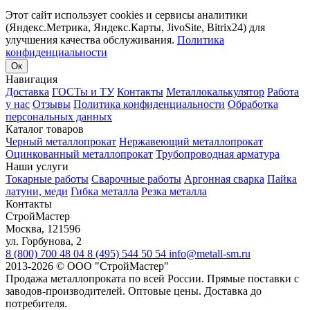
Этот сайт использует cookies и сервисы аналитики
(Яндекс.Метрика, Яндекс.Карты, JivoSite, Bitrix24) для
улучшения качества обслуживания.
Политика
конфиденциальности
Ок
Навигация
Доставка
ГОСТы и ТУ
Контакты
Металлокалькулятор
Работа
у нас
Отзывы
Политика конфиденциальности
Обработка
персональных данных
Каталог товаров
Черный металлопрокат
Нержавеющий металлопрокат
Оцинкованный металлопрокат
Трубопроводная арматура
Наши услуги
Токарные работы
Сварочные работы
Аргонная сварка
Пайка
латуни, меди
Гибка металла
Резка металла
Контакты
СтройМастер
Москва
,
121596
ул. Горбунова, 2
8 (800) 700 48 04
8 (495) 544 50 54
info@metall-sm.ru
2013-2026
©
ООО "СтройМастер"
Продажа металлопроката по всей России. Прямые поставки с
заводов-производителей. Оптовые цены. Доставка до
потребителя.