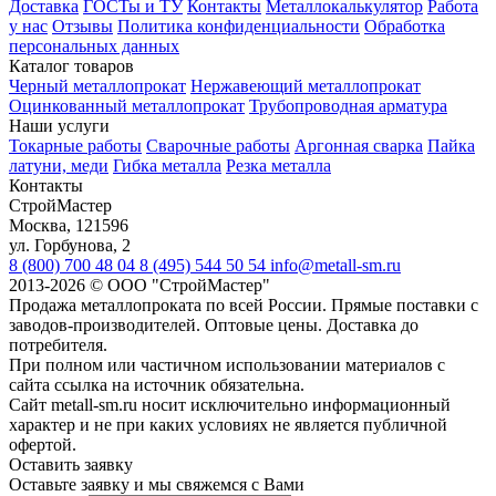
Доставка
ГОСТы и ТУ
Контакты
Металлокалькулятор
Работа
у нас
Отзывы
Политика конфиденциальности
Обработка
персональных данных
Каталог товаров
Черный металлопрокат
Нержавеющий металлопрокат
Оцинкованный металлопрокат
Трубопроводная арматура
Наши услуги
Токарные работы
Сварочные работы
Аргонная сварка
Пайка
латуни, меди
Гибка металла
Резка металла
Контакты
СтройМастер
Москва
,
121596
ул. Горбунова, 2
8 (800) 700 48 04
8 (495) 544 50 54
info@metall-sm.ru
2013-2026
©
ООО "СтройМастер"
Продажа металлопроката по всей России. Прямые поставки с
заводов-производителей. Оптовые цены. Доставка до
потребителя.
При полном или частичном использовании материалов с
сайта ссылка на источник обязательна.
Сайт metall-sm.ru носит исключительно информационный
характер и не при каких условиях не является публичной
офертой.
Оставить заявку
Оставьте заявку и мы свяжемся с Вами