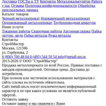
Доставка
ГОСТы и ТУ
Контакты
Металлокалькулятор
Работа
у нас
Отзывы
Политика конфиденциальности
Обработка
персональных данных
Каталог товаров
Черный металлопрокат
Нержавеющий металлопрокат
Оцинкованный металлопрокат
Трубопроводная арматура
Наши услуги
Токарные работы
Сварочные работы
Аргонная сварка
Пайка
латуни, меди
Гибка металла
Резка металла
Контакты
СтройМастер
Москва
,
121596
ул. Горбунова, 2
8 (800) 700 48 04
8 (495) 544 50 54
info@metall-sm.ru
2013-2026
©
ООО "СтройМастер"
Продажа металлопроката по всей России. Прямые поставки с
заводов-производителей. Оптовые цены. Доставка до
потребителя.
При полном или частичном использовании материалов с
сайта ссылка на источник обязательна.
Сайт metall-sm.ru носит исключительно информационный
характер и не при каких условиях не является публичной
офертой.
Оставить заявку
Оставьте заявку и мы свяжемся с Вами