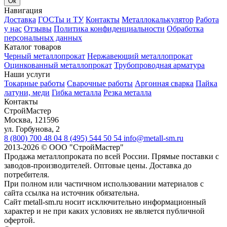
Ок
Навигация
Доставка
ГОСТы и ТУ
Контакты
Металлокалькулятор
Работа
у нас
Отзывы
Политика конфиденциальности
Обработка
персональных данных
Каталог товаров
Черный металлопрокат
Нержавеющий металлопрокат
Оцинкованный металлопрокат
Трубопроводная арматура
Наши услуги
Токарные работы
Сварочные работы
Аргонная сварка
Пайка
латуни, меди
Гибка металла
Резка металла
Контакты
СтройМастер
Москва
,
121596
ул. Горбунова, 2
8 (800) 700 48 04
8 (495) 544 50 54
info@metall-sm.ru
2013-2026
©
ООО "СтройМастер"
Продажа металлопроката по всей России. Прямые поставки с
заводов-производителей. Оптовые цены. Доставка до
потребителя.
При полном или частичном использовании материалов с
сайта ссылка на источник обязательна.
Сайт metall-sm.ru носит исключительно информационный
характер и не при каких условиях не является публичной
офертой.