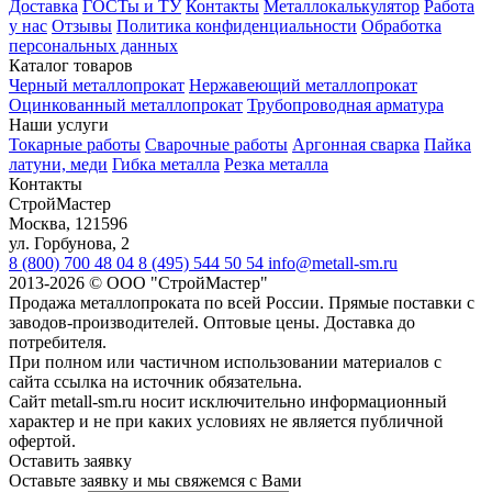
Доставка
ГОСТы и ТУ
Контакты
Металлокалькулятор
Работа
у нас
Отзывы
Политика конфиденциальности
Обработка
персональных данных
Каталог товаров
Черный металлопрокат
Нержавеющий металлопрокат
Оцинкованный металлопрокат
Трубопроводная арматура
Наши услуги
Токарные работы
Сварочные работы
Аргонная сварка
Пайка
латуни, меди
Гибка металла
Резка металла
Контакты
СтройМастер
Москва
,
121596
ул. Горбунова, 2
8 (800) 700 48 04
8 (495) 544 50 54
info@metall-sm.ru
2013-2026
©
ООО "СтройМастер"
Продажа металлопроката по всей России. Прямые поставки с
заводов-производителей. Оптовые цены. Доставка до
потребителя.
При полном или частичном использовании материалов с
сайта ссылка на источник обязательна.
Сайт metall-sm.ru носит исключительно информационный
характер и не при каких условиях не является публичной
офертой.
Оставить заявку
Оставьте заявку и мы свяжемся с Вами