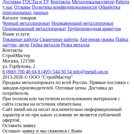
Доставка
ГОСТы и ТУ
Контакты
Металлокалькулятор
Работа
у нас
Отзывы
Политика конфиденциальности
Обработка
персональных данных
Каталог товаров
Черный металлопрокат
Нержавеющий металлопрокат
Оцинкованный металлопрокат
Трубопроводная арматура
Наши услуги
Токарные работы
Сварочные работы
Аргонная сварка
Пайка
латуни, меди
Гибка металла
Резка металла
Контакты
СтройМастер
Москва
,
121596
ул. Горбунова, 2
8 (800) 700 48 04
8 (495) 544 50 54
info@metall-sm.ru
2013-2026
©
ООО "СтройМастер"
Продажа металлопроката по всей России. Прямые поставки с
заводов-производителей. Оптовые цены. Доставка до
потребителя.
При полном или частичном использовании материалов с
сайта ссылка на источник обязательна.
Сайт metall-sm.ru носит исключительно информационный
характер и не при каких условиях не является публичной
офертой.
Оставить заявку
Оставьте заявку и мы свяжемся с Вами