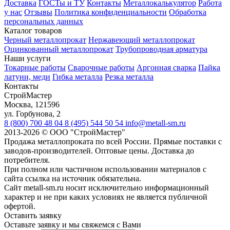
Доставка
ГОСТы и ТУ
Контакты
Металлокалькулятор
Работа
у нас
Отзывы
Политика конфиденциальности
Обработка
персональных данных
Каталог товаров
Черный металлопрокат
Нержавеющий металлопрокат
Оцинкованный металлопрокат
Трубопроводная арматура
Наши услуги
Токарные работы
Сварочные работы
Аргонная сварка
Пайка
латуни, меди
Гибка металла
Резка металла
Контакты
СтройМастер
Москва
,
121596
ул. Горбунова, 2
8 (800) 700 48 04
8 (495) 544 50 54
info@metall-sm.ru
2013-2026
©
ООО "СтройМастер"
Продажа металлопроката по всей России. Прямые поставки с
заводов-производителей. Оптовые цены. Доставка до
потребителя.
При полном или частичном использовании материалов с
сайта ссылка на источник обязательна.
Сайт metall-sm.ru носит исключительно информационный
характер и не при каких условиях не является публичной
офертой.
Оставить заявку
Оставьте заявку и мы свяжемся с Вами