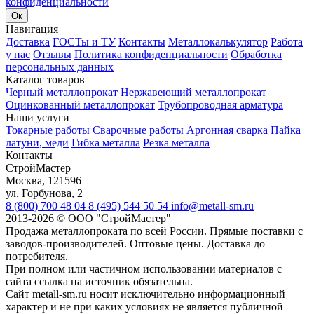
конфиденциальности
Ок
Навигация
Доставка
ГОСТы и ТУ
Контакты
Металлокалькулятор
Работа
у нас
Отзывы
Политика конфиденциальности
Обработка
персональных данных
Каталог товаров
Черный металлопрокат
Нержавеющий металлопрокат
Оцинкованный металлопрокат
Трубопроводная арматура
Наши услуги
Токарные работы
Сварочные работы
Аргонная сварка
Пайка
латуни, меди
Гибка металла
Резка металла
Контакты
СтройМастер
Москва
,
121596
ул. Горбунова, 2
8 (800) 700 48 04
8 (495) 544 50 54
info@metall-sm.ru
2013-2026
©
ООО "СтройМастер"
Продажа металлопроката по всей России. Прямые поставки с
заводов-производителей. Оптовые цены. Доставка до
потребителя.
При полном или частичном использовании материалов с
сайта ссылка на источник обязательна.
Сайт metall-sm.ru носит исключительно информационный
характер и не при каких условиях не является публичной