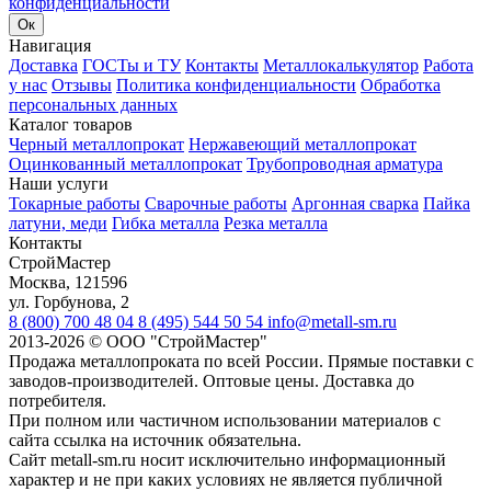
конфиденциальности
Ок
Навигация
Доставка
ГОСТы и ТУ
Контакты
Металлокалькулятор
Работа
у нас
Отзывы
Политика конфиденциальности
Обработка
персональных данных
Каталог товаров
Черный металлопрокат
Нержавеющий металлопрокат
Оцинкованный металлопрокат
Трубопроводная арматура
Наши услуги
Токарные работы
Сварочные работы
Аргонная сварка
Пайка
латуни, меди
Гибка металла
Резка металла
Контакты
СтройМастер
Москва
,
121596
ул. Горбунова, 2
8 (800) 700 48 04
8 (495) 544 50 54
info@metall-sm.ru
2013-2026
©
ООО "СтройМастер"
Продажа металлопроката по всей России. Прямые поставки с
заводов-производителей. Оптовые цены. Доставка до
потребителя.
При полном или частичном использовании материалов с
сайта ссылка на источник обязательна.
Сайт metall-sm.ru носит исключительно информационный
характер и не при каких условиях не является публичной