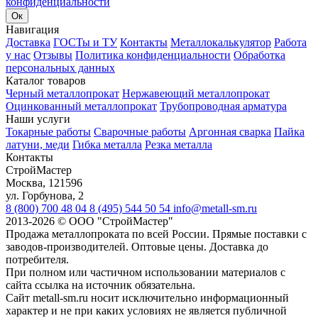
конфиденциальности
Ок
Навигация
Доставка
ГОСТы и ТУ
Контакты
Металлокалькулятор
Работа
у нас
Отзывы
Политика конфиденциальности
Обработка
персональных данных
Каталог товаров
Черный металлопрокат
Нержавеющий металлопрокат
Оцинкованный металлопрокат
Трубопроводная арматура
Наши услуги
Токарные работы
Сварочные работы
Аргонная сварка
Пайка
латуни, меди
Гибка металла
Резка металла
Контакты
СтройМастер
Москва
,
121596
ул. Горбунова, 2
8 (800) 700 48 04
8 (495) 544 50 54
info@metall-sm.ru
2013-2026
©
ООО "СтройМастер"
Продажа металлопроката по всей России. Прямые поставки с
заводов-производителей. Оптовые цены. Доставка до
потребителя.
При полном или частичном использовании материалов с
сайта ссылка на источник обязательна.
Сайт metall-sm.ru носит исключительно информационный
характер и не при каких условиях не является публичной