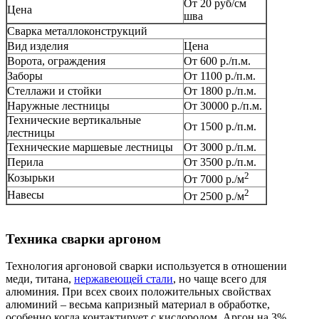
От 20 руб/см
Цена
шва
Сварка металлоконструкций
Вид изделия
Цена
Ворота, ограждения
От 600 р./п.м.
Заборы
От 1100 р./п.м.
Стеллажи и стойки
От 1800 р./п.м.
Наружные лестницы
От 30000 р./п.м.
Технические вертикальные
От 1500 р./п.м.
лестницы
Технические маршевые лестницы
От 3000 р./п.м.
Перила
От 3500 р./п.м.
2
Козырьки
От 7000 р./м
2
Навесы
От 2500 р./м
Техника сварки аргоном
Технология аргоновой сварки используется в отношении
меди, титана,
нержавеющей стали
, но чаще всего для
алюминия. При всех своих положительных свойствах
алюминий – весьма капризный материал в обработке,
особенно когда контактирует с кислородом. Аргон на 3%