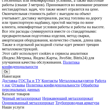
стесненных или некомфортных условиях, а также высотные
работы (свыше 3 метров). Принимаются во внимание решение
нестандартных задач, что также может отразится на цене.
Окончательная стоимость работ с выездом на объект
учитывает: доставку материалов, расход топлива на дорогу
или транспортную надбавку, простой мастера по вине
клиента, некомфортные условия работы и работы на высоте.
Все эти расходы суммируются вместе со стандартными:
предварительная подготовка изделия, метод сварки,
амортизация оборудования, количество стыков, длина шва.
Также в отдельной расходной статье идет ремонт трещин
металлоконструкций.
Этот сайт использует cookies и сервисы аналитики
(Яндекс.Метрика, Яндекс.Карты, JivoSite, Bitrix24) для
улучшения качества обслуживания.
Политика
конфиденциальности
Ок
Навигация
Доставка
ГОСТы и ТУ
Контакты
Металлокалькулятор
Работа
у нас
Отзывы
Политика конфиденциальности
Обработка
персональных данных
Каталог товаров
Черный металлопрокат
Нержавеющий металлопрокат
Оцинкованный металлопрокат
Трубопроводная арматура
Наши услуги