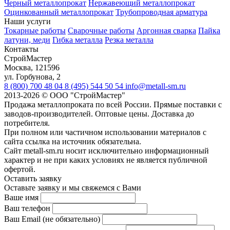
Черный металлопрокат
Нержавеющий металлопрокат
Оцинкованный металлопрокат
Трубопроводная арматура
Наши услуги
Токарные работы
Сварочные работы
Аргонная сварка
Пайка
латуни, меди
Гибка металла
Резка металла
Контакты
СтройМастер
Москва
,
121596
ул. Горбунова, 2
8 (800) 700 48 04
8 (495) 544 50 54
info@metall-sm.ru
2013-2026
©
ООО "СтройМастер"
Продажа металлопроката по всей России. Прямые поставки с
заводов-производителей. Оптовые цены. Доставка до
потребителя.
При полном или частичном использовании материалов с
сайта ссылка на источник обязательна.
Сайт metall-sm.ru носит исключительно информационный
характер и не при каких условиях не является публичной
офертой.
Оставить заявку
Оставьте заявку и мы свяжемся с Вами
Ваше имя
Ваш телефон
Ваш Email (не обязательно)