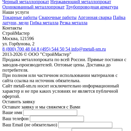
Черный металлопрокат
Нержавеющий металлопрокат
Оцинкованный металлопрокат
Трубопроводная арматура
Наши услуги
Токарные работы
Сварочные работы
Аргонная сварка
Пайка
латуни, меди
Гибка металла
Резка металла
Контакты
СтройМастер
Москва
,
121596
ул. Горбунова, 2
8 (800) 700 48 04
8 (495) 544 50 54
info@metall-sm.ru
2013-2026
©
ООО "СтройМастер"
Продажа металлопроката по всей России. Прямые поставки с
заводов-производителей. Оптовые цены. Доставка до
потребителя.
При полном или частичном использовании материалов с
сайта ссылка на источник обязательна.
Сайт metall-sm.ru носит исключительно информационный
характер и не при каких условиях не является публичной
офертой.
Оставить заявку
Оставьте заявку и мы свяжемся с Вами
Ваше имя
Ваш телефон
Ваш Email (не обязательно)