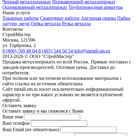
Черный металлопрокат
Нержавеющий металлопрокат
Оцинкованный металлопрокат
Трубопроводная арматура
Наши услуги
Токарные работы
Сварочные работы
Аргонная сварка
Пайка
латуни, меди
Гибка металла
Резка металла
Контакты
СтройМастер
Москва
,
121596
ул. Горбунова, 2
8 (800) 700 48 04
8 (495) 544 50 54
info@metall-sm.ru
2013-2026
©
ООО "СтройМастер"
Продажа металлопроката по всей России. Прямые поставки с
заводов-производителей. Оптовые цены. Доставка до
потребителя.
При полном или частичном использовании материалов с
сайта ссылка на источник обязательна.
Сайт metall-sm.ru носит исключительно информационный
характер и не при каких условиях не является публичной
офертой.
Оставить заявку
Оставьте заявку и мы свяжемся с Вами
Ваше имя
Ваш телефон
Ваш Email (не обязательно)