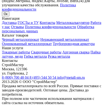
(Яндекс.Метрика, Яндекс.Карты, JivoSite, Bitrix24) для
улучшения качества обслуживания.
Политика
конфиденциальности
Ок
Навигация
Доставка
ГОСТы и ТУ
Контакты
Металлокалькулятор
Работа
у нас
Отзывы
Политика конфиденциальности
Обработка
персональных данных
Каталог товаров
Черный металлопрокат
Нержавеющий металлопрокат
Оцинкованный металлопрокат
Трубопроводная арматура
Наши услуги
Токарные работы
Сварочные работы
Аргонная сварка
Пайка
латуни, меди
Гибка металла
Резка металла
Контакты
СтройМастер
Москва
,
121596
ул. Горбунова, 2
8 (800) 700 48 04
8 (495) 544 50 54
info@metall-sm.ru
2013-2026
©
ООО "СтройМастер"
Продажа металлопроката по всей России. Прямые поставки с
заводов-производителей. Оптовые цены. Доставка до
потребителя.
При полном или частичном использовании материалов с
сайта ссылка на источник обязательна.