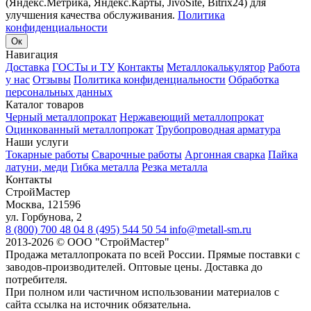
(Яндекс.Метрика, Яндекс.Карты, JivoSite, Bitrix24) для
улучшения качества обслуживания.
Политика
конфиденциальности
Ок
Навигация
Доставка
ГОСТы и ТУ
Контакты
Металлокалькулятор
Работа
у нас
Отзывы
Политика конфиденциальности
Обработка
персональных данных
Каталог товаров
Черный металлопрокат
Нержавеющий металлопрокат
Оцинкованный металлопрокат
Трубопроводная арматура
Наши услуги
Токарные работы
Сварочные работы
Аргонная сварка
Пайка
латуни, меди
Гибка металла
Резка металла
Контакты
СтройМастер
Москва
,
121596
ул. Горбунова, 2
8 (800) 700 48 04
8 (495) 544 50 54
info@metall-sm.ru
2013-2026
©
ООО "СтройМастер"
Продажа металлопроката по всей России. Прямые поставки с
заводов-производителей. Оптовые цены. Доставка до
потребителя.
При полном или частичном использовании материалов с
сайта ссылка на источник обязательна.