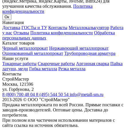
(Яндекс.Метрика, Яндекс.Карты, JivoSite, Bitrix24) для
улучшения качества обслуживания.
Политика
конфиденциальности
Ок
Навигация
Доставка
ГОСТы и ТУ
Контакты
Металлокалькулятор
Работа
у нас
Отзывы
Политика конфиденциальности
Обработка
персональных данных
Каталог товаров
Черный металлопрокат
Нержавеющий металлопрокат
Оцинкованный металлопрокат
Трубопроводная арматура
Наши услуги
Токарные работы
Сварочные работы
Аргонная сварка
Пайка
латуни, меди
Гибка металла
Резка металла
Контакты
СтройМастер
Москва
,
121596
ул. Горбунова, 2
8 (800) 700 48 04
8 (495) 544 50 54
info@metall-sm.ru
2013-2026
©
ООО "СтройМастер"
Продажа металлопроката по всей России. Прямые поставки с
заводов-производителей. Оптовые цены. Доставка до
потребителя.
При полном или частичном использовании материалов с
сайта ссылка на источник обязательна.