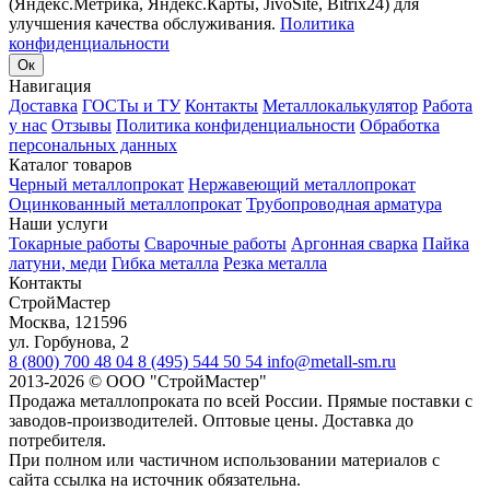
(Яндекс.Метрика, Яндекс.Карты, JivoSite, Bitrix24) для
улучшения качества обслуживания.
Политика
конфиденциальности
Ок
Навигация
Доставка
ГОСТы и ТУ
Контакты
Металлокалькулятор
Работа
у нас
Отзывы
Политика конфиденциальности
Обработка
персональных данных
Каталог товаров
Черный металлопрокат
Нержавеющий металлопрокат
Оцинкованный металлопрокат
Трубопроводная арматура
Наши услуги
Токарные работы
Сварочные работы
Аргонная сварка
Пайка
латуни, меди
Гибка металла
Резка металла
Контакты
СтройМастер
Москва
,
121596
ул. Горбунова, 2
8 (800) 700 48 04
8 (495) 544 50 54
info@metall-sm.ru
2013-2026
©
ООО "СтройМастер"
Продажа металлопроката по всей России. Прямые поставки с
заводов-производителей. Оптовые цены. Доставка до
потребителя.
При полном или частичном использовании материалов с
сайта ссылка на источник обязательна.