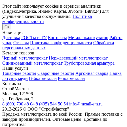
Этот сайт использует cookies и сервисы аналитики
(Яндекс.Метрика, Яндекс.Карты, JivoSite, Bitrix24) для
улучшения качества обслуживания.
Политика
конфиденциальности
Ок
Навигация
Доставка
ГОСТы и ТУ
Контакты
Металлокалькулятор
Работа
у нас
Отзывы
Политика конфиденциальности
Обработка
персональных данных
Каталог товаров
Черный металлопрокат
Нержавеющий металлопрокат
Оцинкованный металлопрокат
Трубопроводная арматура
Наши услуги
Токарные работы
Сварочные работы
Аргонная сварка
Пайка
латуни, меди
Гибка металла
Резка металла
Контакты
СтройМастер
Москва
,
121596
ул. Горбунова, 2
8 (800) 700 48 04
8 (495) 544 50 54
info@metall-sm.ru
2013-2026
©
ООО "СтройМастер"
Продажа металлопроката по всей России. Прямые поставки с
заводов-производителей. Оптовые цены. Доставка до
потребителя.