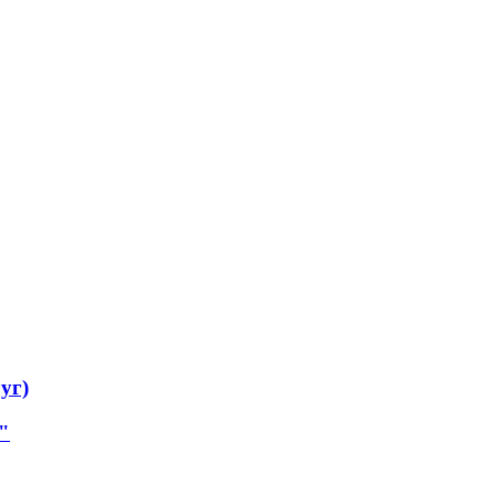
уг)
"