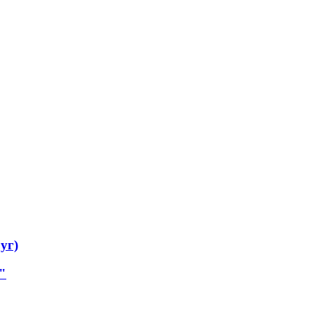
уг)
"