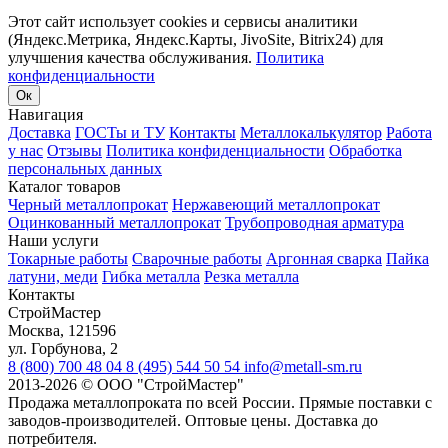
Этот сайт использует cookies и сервисы аналитики
(Яндекс.Метрика, Яндекс.Карты, JivoSite, Bitrix24) для
улучшения качества обслуживания.
Политика
конфиденциальности
Ок
Навигация
Доставка
ГОСТы и ТУ
Контакты
Металлокалькулятор
Работа
у нас
Отзывы
Политика конфиденциальности
Обработка
персональных данных
Каталог товаров
Черный металлопрокат
Нержавеющий металлопрокат
Оцинкованный металлопрокат
Трубопроводная арматура
Наши услуги
Токарные работы
Сварочные работы
Аргонная сварка
Пайка
латуни, меди
Гибка металла
Резка металла
Контакты
СтройМастер
Москва
,
121596
ул. Горбунова, 2
8 (800) 700 48 04
8 (495) 544 50 54
info@metall-sm.ru
2013-2026
©
ООО "СтройМастер"
Продажа металлопроката по всей России. Прямые поставки с
заводов-производителей. Оптовые цены. Доставка до
потребителя.