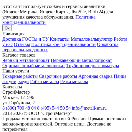
Этот сайт использует cookies и сервисы аналитики
(Яндекс.Метрика, Яндекс.Карты, JivoSite, Bitrix24) для
улучшения качества обслуживания.
Политика
конфиденциальности
Ок
Навигация
Доставка
ГОСТы и ТУ
Контакты
Металлокалькулятор
Работа
у нас
Отзывы
Политика конфиденциальности
Обработка
персональных данных
Каталог товаров
Черный металлопрокат
Нержавеющий металлопрокат
Оцинкованный металлопрокат
Трубопроводная арматура
Наши услуги
Токарные работы
Сварочные работы
Аргонная сварка
Пайка
латуни, меди
Гибка металла
Резка металла
Контакты
СтройМастер
Москва
,
121596
ул. Горбунова, 2
8 (800) 700 48 04
8 (495) 544 50 54
info@metall-sm.ru
2013-2026
©
ООО "СтройМастер"
Продажа металлопроката по всей России. Прямые поставки с
заводов-производителей. Оптовые цены. Доставка до
потребителя.