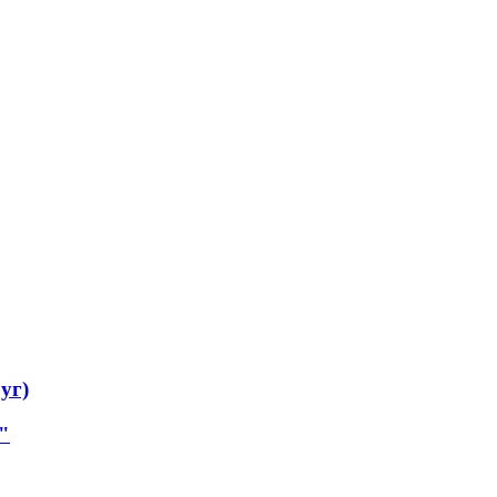
уг)
"