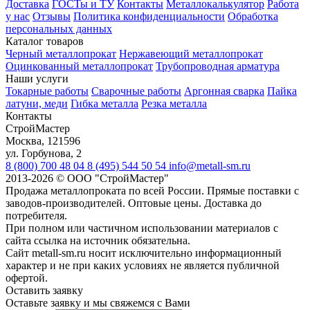
Доставка
ГОСТы и ТУ
Контакты
Металлокалькулятор
Работа
у нас
Отзывы
Политика конфиденциальности
Обработка
персональных данных
Каталог товаров
Черный металлопрокат
Нержавеющий металлопрокат
Оцинкованный металлопрокат
Трубопроводная арматура
Наши услуги
Токарные работы
Сварочные работы
Аргонная сварка
Пайка
латуни, меди
Гибка металла
Резка металла
Контакты
СтройМастер
Москва
,
121596
ул. Горбунова, 2
8 (800) 700 48 04
8 (495) 544 50 54
info@metall-sm.ru
2013-2026
©
ООО "СтройМастер"
Продажа металлопроката по всей России. Прямые поставки с
заводов-производителей. Оптовые цены. Доставка до
потребителя.
При полном или частичном использовании материалов с
сайта ссылка на источник обязательна.
Сайт metall-sm.ru носит исключительно информационный
характер и не при каких условиях не является публичной
офертой.
Оставить заявку
Оставьте заявку и мы свяжемся с Вами